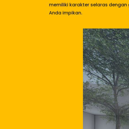
memiliki karakter selaras denga
Anda impikan.