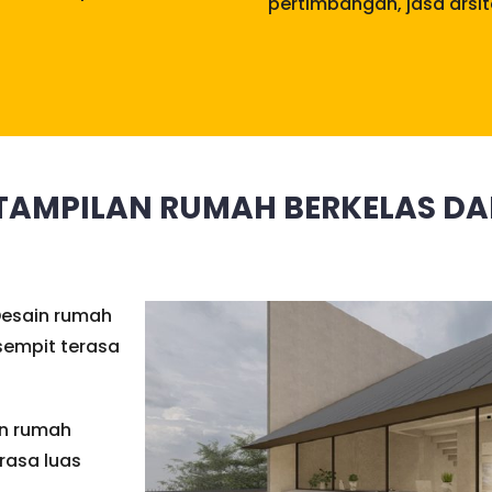
pertimbangan, jasa arsi
 TAMPILAN RUMAH BERKELAS D