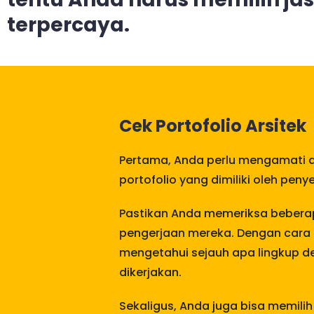
terpercaya.
Cek Portofolio Arsitek
Pertama, Anda perlu mengamati 
portofolio yang dimiliki oleh penye
Pastikan Anda memeriksa beberapa
pengerjaan mereka. Dengan cara 
mengetahui sejauh apa lingkup d
dikerjakan.
Sekaligus, Anda juga bisa memilih