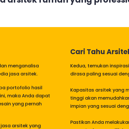
Cari Tahu Arsite
dan menganalisa
Kedua, temukan inspirasi
dia jasa arsitek.
dirasa paling sesuai den
 portofolio hasil
Kapasitas arsitek yang 
ini, maka Anda dapat
tinggi akan memudahka
esain yang pernah
impian yang sesuai den
Pastikan Anda melakukan
 jasa arsitek yang