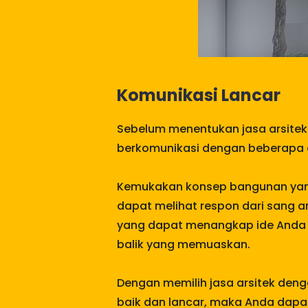
Komunikasi Lancar
Sebelum menentukan jasa arsite
berkomunikasi dengan beberapa a
Kemukakan konsep bangunan yang
dapat melihat respon dari sang ars
yang dapat menangkap ide Anda
balik yang memuaskan.
Dengan memilih jasa arsitek den
baik dan lancar, maka Anda dapa