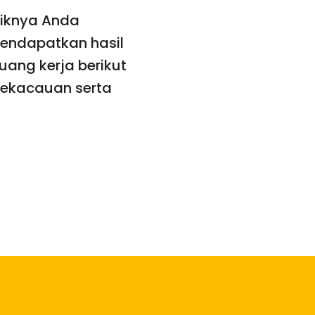
aiknya Anda
 mendapatkan hasil
ang kerja berikut
kekacauan serta