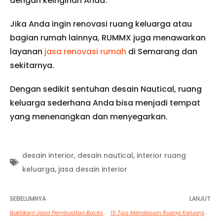
dengan keinginan Anda.
Jika Anda ingin renovasi ruang keluarga atau
bagian rumah lainnya, RUMMX juga menawarkan
layanan
jasa renovasi rumah
di Semarang dan
sekitarnya.
Dengan sedikit sentuhan desain Nautical, ruang
keluarga sederhana Anda bisa menjadi tempat
yang menenangkan dan menyegarkan.
desain interior
,
desain nautical
,
interior ruang
keluarga
,
jasa desain interior
SEBELUMNYA
LANJUT
Buktikan! Jasa Pembuatan Backsplash Dapur dengan Menggunakan Bahan Glasstone
15 Tips Mendesain Ruang Keluarga Agar Terlihat Lebih Luas