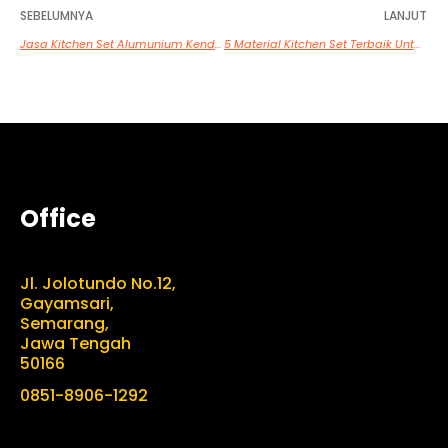
SEBELUMNYA
LANJUT
Jasa Kitchen Set Alumunium Kendal
5 Material Kitchen Set Terbaik Untuk Dapur Minimalis
Office
Jl. Jolotundo No.12,
Gayamsari,
Semarang,
Jawa Tengah
50166
0851-8906-1292