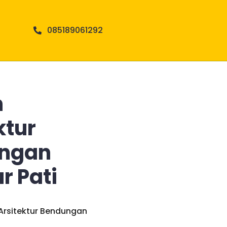
085189061292
n
ktur
ngan
r Pati
 Arsitektur Bendungan