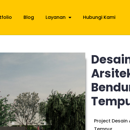
tfolio
Blog
Layanan
Hubungi Kami
Desai
Arsite
Bendu
Tempu
Project Desain
Tempur