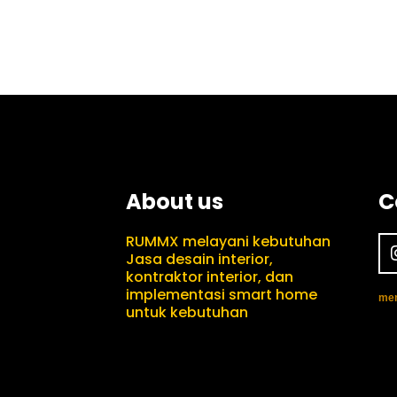
About us
C
RUMMX melayani kebutuhan
Jasa desain interior,
kontraktor interior, dan
implementasi smart home
mem
untuk kebutuhan