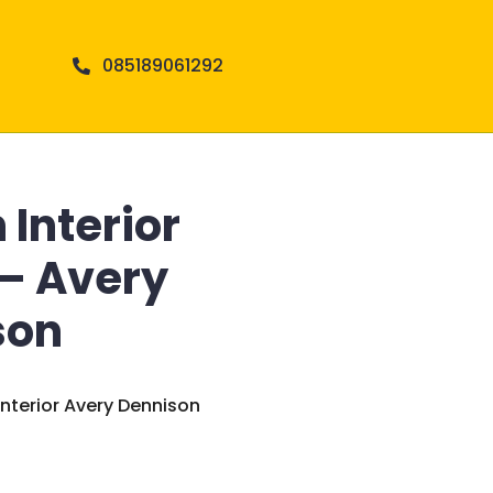
085189061292
 Interior
 – Avery
son
Interior Avery Dennison