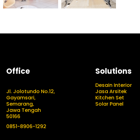
Office
Solutions
Desain Interior
Jl. Jolotundo No.12,
Jasa Arsitek
Gayamsari,
Kitchen Set
Semarang,
Solar Panel
Jawa Tengah
50166
0851-8906-1292