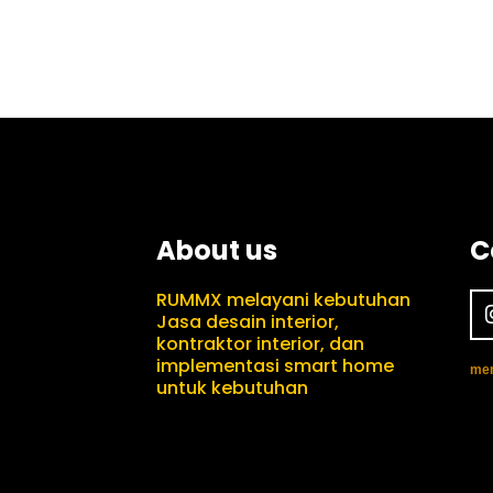
About us
C
RUMMX melayani kebutuhan
Jasa desain interior,
kontraktor interior, dan
implementasi smart home
mem
untuk kebutuhan