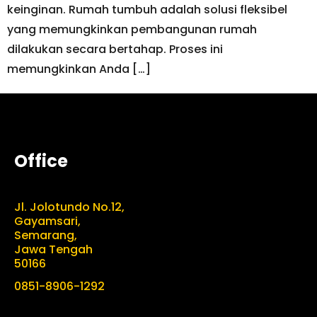
keinginan. Rumah tumbuh adalah solusi fleksibel
yang memungkinkan pembangunan rumah
dilakukan secara bertahap. Proses ini
memungkinkan Anda […]
Office
Jl. Jolotundo No.12,
Gayamsari,
Semarang,
Jawa Tengah
50166
0851-8906-1292