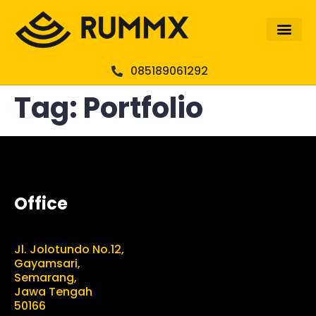
085189061292
Tag:
Portfolio
Office
Jl. Jolotundo No.12,
Gayamsari,
Semarang,
Jawa Tengah
50166