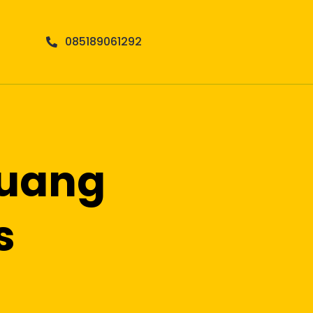
085189061292
Ruang
s