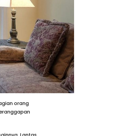
agian orang
 beranggapan
innya. Lantas,