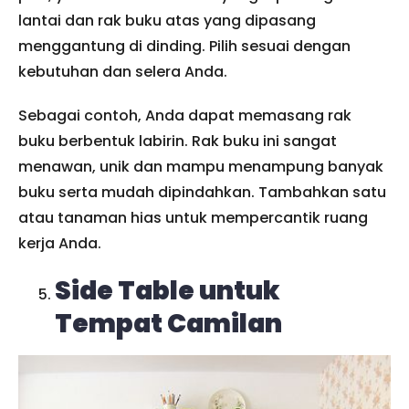
lantai dan rak buku atas yang dipasang
menggantung di dinding. Pilih sesuai dengan
kebutuhan dan selera Anda.
Sebagai contoh, Anda dapat memasang rak
buku berbentuk labirin. Rak buku ini sangat
menawan, unik dan mampu menampung banyak
buku serta mudah dipindahkan. Tambahkan satu
atau tanaman hias untuk mempercantik ruang
kerja Anda.
Side Table untuk
Tempat Camilan