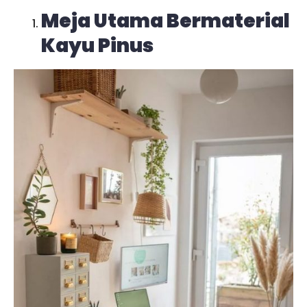
Meja Utama Bermaterial
Kayu Pinus