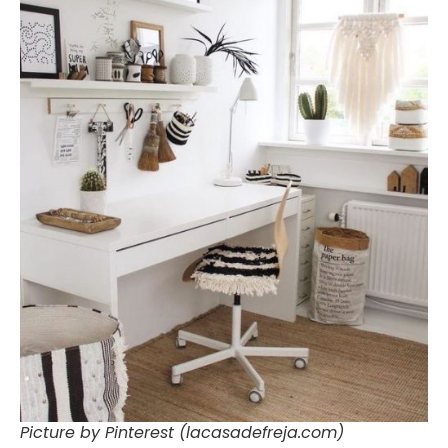
Picture by Pinterest (lacasadefreja.com)