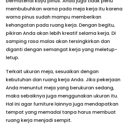
bermaterial kayu pinus. Anda juga tidak perlu
membubuhkan warna pada meja kerja itu karena
warna pinus sudah mampu memberikan
kehangatan pada ruang kerja. Dengan begitu,
pikiran Anda akan lebih kreatif selama kerja. Di
samping rasa malas akan tersingkirkan dan
diganti dengan semangat kerja yang meletup-
letup.
Terkait ukuran meja, sesuaikan dengan
kebutuhan dan ruang kerja Anda. Jika pekerjaan
Anda menuntut meja yang berukuran sedang,
maka sebaiknya juga menggunakan ukuran itu.
Hal ini agar furniture lainnya juga mendapatkan
tempat yang memadai tanpa harus membuat
ruang kerja menjadi sempit.