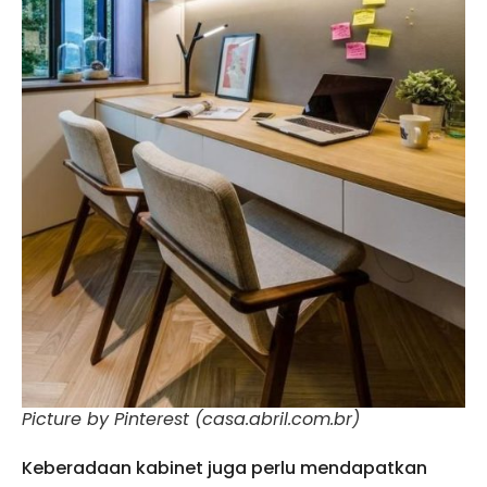
Picture by Pinterest (casa.abril.com.br)
Keberadaan kabinet juga perlu mendapatkan