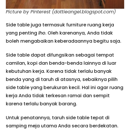
Picture by Pinterest (dottieangel.blogspot.com)
Side table juga termasuk furniture ruang kerja
yang penting
lho
. Oleh karenanya, Anda tidak
boleh mengabaikan keberadaannya begitu saja.
Side table dapat difungsikan sebagai tempat
camilan, kopi dan benda-benda lainnya di luar
kebutuhan kerja. Karena tidak terlalu banyak
benda yang di taruh di atasnya, sebaiknya pilih
side table yang berukuran kecil. Hal ini agar ruang
kerja Anda tidak terkesan ramai dan sempit
karena terlalu banyak barang.
Untuk penatannya, taruh side table tepat di
samping meja utama Anda secara berdekatan.