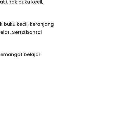
), rak buku kecil,
 buku kecil, keranjang
lat. Serta bantal
semangat belajar.