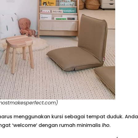
almostmakesperfect.com)
 harus menggunakan kursi sebagai tempat duduk. And
 sangat ‘welcome’ dengan rumah minimalis
lho
.