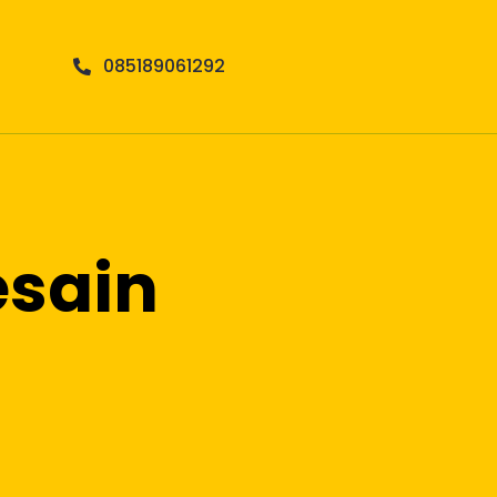
085189061292
esain