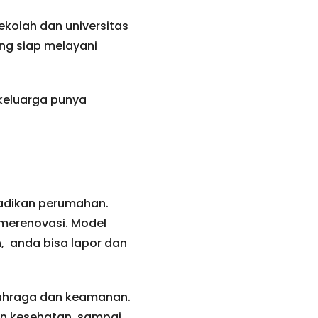
ekolah dan universitas
ng siap melayani
 keluarga punya
jadikan perumahan.
 merenovasi. Model
, anda bisa lapor dan
olahraga dan keamanan.
an kesehatan, sampai