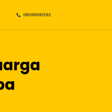
085189061292
uarga
pa