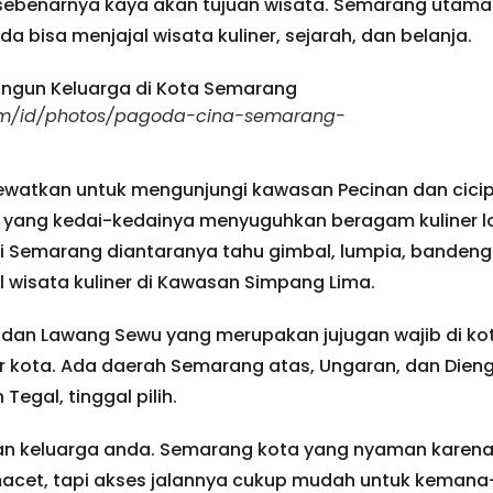
 sebenarnya kaya akan tujuan wisata. Semarang utama
da bisa menjajal wisata kuliner, sejarah, dan belanja.
om/id/photos/pagoda-cina-semarang-
ewatkan untuk mengunjungi kawasan Pecinan dan cicip
g yang kedai-kedainya menyuguhkan beragam kuliner l
dari Semarang diantaranya tahu gimbal, lumpia, banden
l wisata kuliner di Kawasan Simpang Lima.
g dan Lawang Sewu yang merupakan jujugan wajib di k
gir kota. Ada daerah Semarang atas, Ungaran, dan Dieng
egal, tinggal pilih.
ihan keluarga anda. Semarang kota yang nyaman karen
 macet, tapi akses jalannya cukup mudah untuk keman