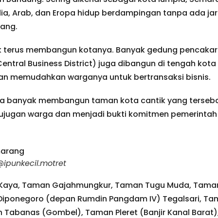
ia, Arab, dan Eropa hidup berdampingan tanpa ada jar
rang.
 terus membangun kotanya. Banyak gedung pencakar 
tral Business District) juga dibangun di tengah kot
dan memudahkan warganya untuk bertransaksi bisnis.
a banyak membangun taman kota cantik yang tersebar
i jujugan warga dan menjadi bukti komitmen pemerinta
ipunkecil.motret
Kaya, Taman Gajahmungkur, Taman Tugu Muda, Taman 
iponegoro (depan Rumdin Pangdam IV) Tegalsari, Tam
an Tabanas (Gombel), Taman Pleret (Banjir Kanal Bara