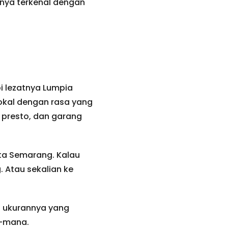
nya terkenal dengan
i lezatnya Lumpia
okal dengan rasa yang
g presto, dan garang
ota Semarang. Kalau
. Atau sekalian ke
a ukurannya yang
a-mana.