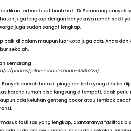
didikan terbaik buat buah hati. Di Semarang banyak s
sehatan juga lengkap dengan banyaknya rumah sakit ya
 warga juga sudah sangat lengkap.
ap baik di dalam maupun luar kota juga ada. Anda dan
ibur sekolah.
m/id/photos/pilar-model-tahun-4385325/
 Banyak daerah baru di pinggiran kota yang dibuka di
kas karena rumah bisa langsung ditempati, tidak perlu
alaupun ada keluhan genteng bocor atau tembok pecah
ansi.
rmasuk fasilitas yang lengkap, diantaranya fasilitas 
 ada di dalam perumahan, mulai dari sekolah, layan