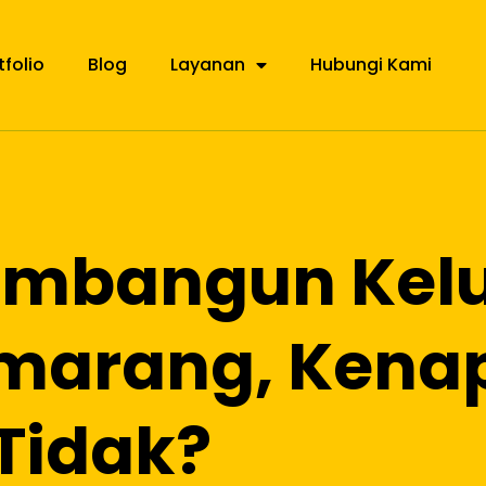
tfolio
Blog
Layanan
Hubungi Kami
embangun Kel
emarang, Kena
Tidak?